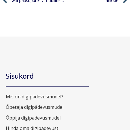
wifi pääsupunkt / mobiilne pääsupunkt / kuumkoht
lähiõpe
Sisukord
Mis on digipädevusmudel?
Õpetaja digipädevusmudel
Õppija digipädevusmudel
Hinda oma digipädevust