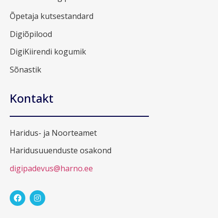
Õpetaja kutsestandard
Digiõpilood
DigiKiirendi kogumik
Sõnastik
Kontakt
Haridus- ja Noorteamet
Haridusuuenduste osakond
digipadevus@harno.ee