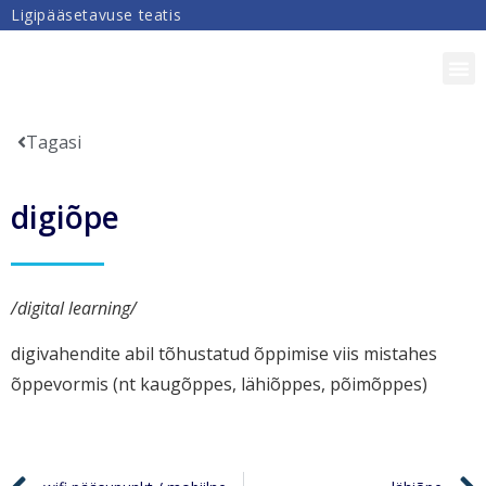
Ligipääsetavuse teatis
DIGIPÄDEVUS
Tagasi
digiõpe
/digital learning/
digivahendite abil tõhustatud õppimise viis mistahes
õppevormis (nt kaugõppes, lähiõppes, põimõppes)