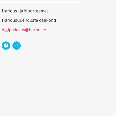
Haridus- ja Noorteamet
Haridusuuenduste osakond
digipadevus@harno.ee