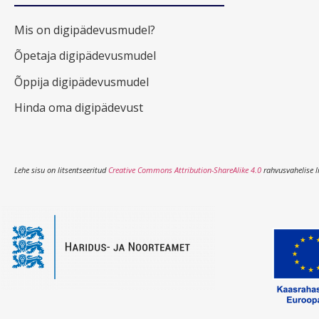
Mis on digipädevusmudel?
Õpetaja digipädevusmudel
Õppija digipädevusmudel
Hinda oma digipädevust
Lehe sisu on litsentseeritud
Creative Commons Attribution-ShareAlike 4.0
rahvusvahelise l