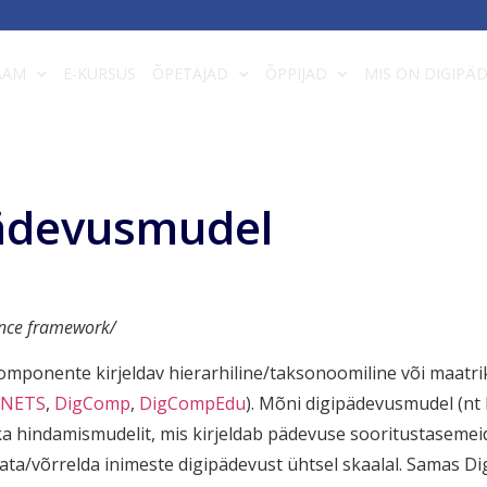
AAM
E-KURSUS
ÕPETAJAD
ÕPPIJAD
MIS ON DIGIPÄ
ädevusmudel
ence framework/
mponente kirjeldav hierarhiline/taksonoomiline või maatrik
 NETS
,
DigComp
,
DigCompEdu
). Mõni digipädevusmudel (nt
ka hindamismudelit, mis kirjeldab pädevuse sooritustasemeid 
ata/võrrelda inimeste digipädevust ühtsel skaalal. Samas D