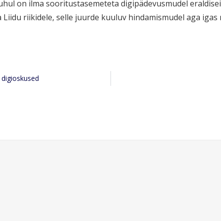
ul on ilma sooritustasemeteta digipädevusmudel eraldisei
 Liidu riikidele, selle juurde kuuluv hindamismudel aga igas 
 digioskused