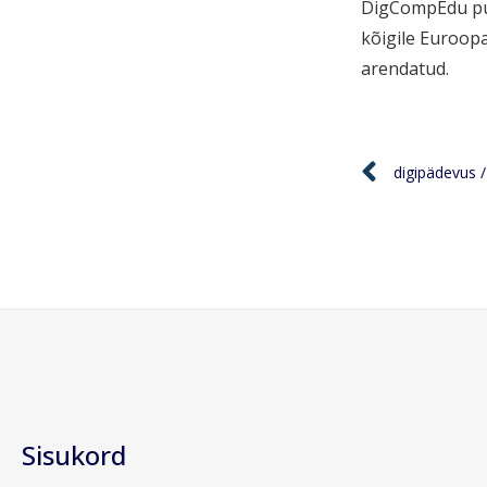
DigCompEdu puh
kõigile Euroopa
arendatud.
digipädevus /
Sisukord