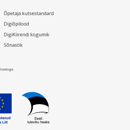
Õpetaja kutsestandard
Digiõpilood
DigiKiirendi kogumik
Sõnastik
itsentsiga.