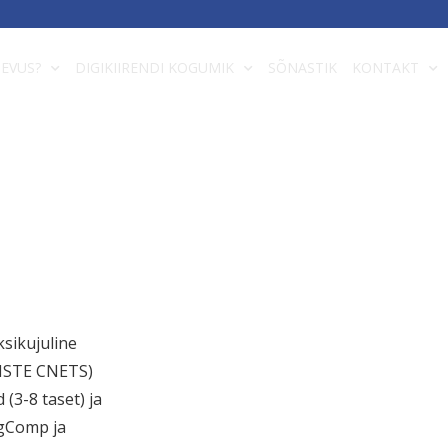
DEVUS?
DIGIKIIRENDI KOGUMIK
SÕNASTIK
KONTAKT
sikujuline
 ISTE CNETS)
(3-8 taset) ja
igComp ja