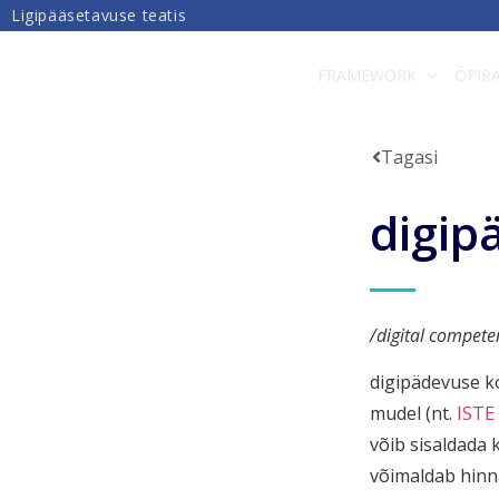
Ligipääsetavuse teatis
DIGIPÄDEVUS
FRAMEWORK
ÕPIR
Tagasi
digip
/digital compet
digipädevuse ko
mudel (nt.
ISTE
võib sisaldada 
võimaldab hinn