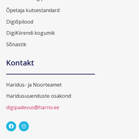
Õpetaja kutsestandard
Digiõpilood
DigiKiirendi kogumik
Sõnastik
Kontakt
Haridus- ja Noorteamet
Haridusuuenduste osakond
digipadevus@harno.ee