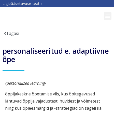
Ligipääsetavuse teatis
DIGIPÄDEVUS
Tagasi
personaliseeritud e. adaptiivne
õpe
/
personalized learning/
õppijakeskne õpetamise viis, kus õpitegevused
lähtuvad õppija vajadustest, huvidest ja võimetest
ning kus õpieesmärgid ja -strateegiad on sageli ka