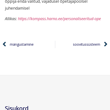
õppija enda valitud, vajadusel õpetajapoolsel
juhendamisel
Allikas:
https://kompass.harno.ee/personaliseeritud-ope
mängustamine
soovitussüsteem
Sisukord