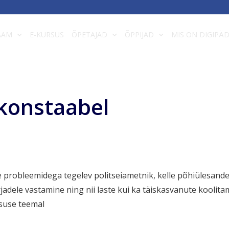
AAM
E-KURSUS
ÕPETAJAD
ÕPPIJAD
MIS ON DIGIPÄ
konstaabel
 probleemidega tegelev politseiametnik, kelle põhiülesande
irjadele vastamine ning nii laste kui ka täiskasvanute koolita
isuse teemal