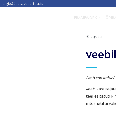
Ligipääsetavuse teatis
DIGIPÄDEVUS
FRAMEWORK
ÕPIR
Tagasi
veebi
/web constable/
veebikasutajate
teel esitatud k
internetiturval