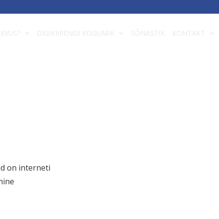
DEVUS?
DIGIKIIRENDI KOGUMIK
SÕNASTIK
KONTAKT
d on interneti
mine