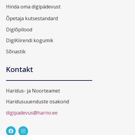
Hinda oma digipädevust
Õpetaja kutsestandard
Digiõpilood
DigiKiirendi kogumik
Sõnastik
Kontakt
Haridus- ja Noorteamet
Haridusuuenduste osakond
digipadevus@harno.ee