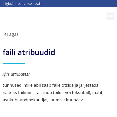
Ligipääsetavuse teatis
DIGIPÄDEVUS
Tagasi
faili atribuudid
/file attributes/
tunnused, mille abil saab faile otsida ja järjestada,
näiteks failinimi, failitüüp (pildi- või tekstifail), maht,
asukoht andmekandjal, loomise kuupäev