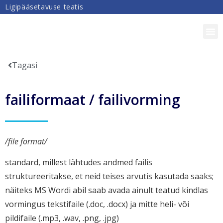
Ligipääsetavuse teatis
DIGIPÄDEVUS
Tagasi
failiformaat / failivorming
/file format/
standard, millest lähtudes andmed failis
struktureeritakse, et neid teises arvutis kasutada saaks;
näiteks MS Wordi abil saab avada ainult teatud kindlas
vormingus tekstifaile (.doc, .docx) ja mitte heli- või
pildifaile (.mp3, .wav, .png, .jpg)