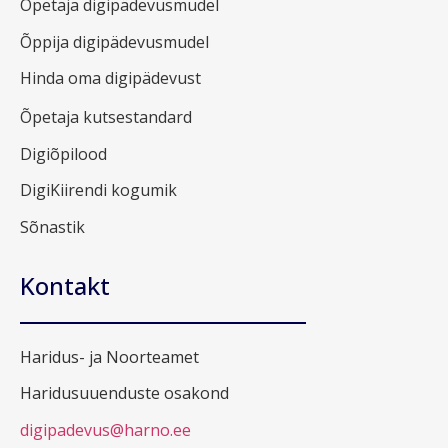
Õpetaja digipädevusmudel
Õppija digipädevusmudel
Hinda oma digipädevust
Õpetaja kutsestandard
Digiõpilood
DigiKiirendi kogumik
Sõnastik
Kontakt
Haridus- ja Noorteamet
Haridusuuenduste osakond
digipadevus@harno.ee