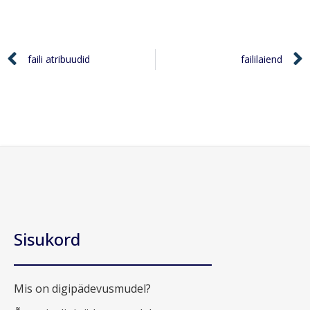
faili atribuudid
faililaiend
Sisukord
Mis on digipädevusmudel?