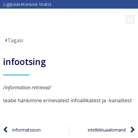
Ligipääsetavuse teatis
DIGIPÄDEVUS
Tagasi
infootsing
/information retrieval/
teabe hankimine erinevatest infoallikatest ja -kanalitest
informatsioon
intellektuaalomand