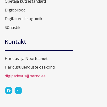
Õpetaja kutsestandard
Digiõpilood
DigiKiirendi kogumik
Sõnastik
Kontakt
Haridus- ja Noorteamet
Haridusuuenduste osakond
digipadevus@harno.ee